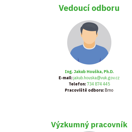
Vedoucí odboru
Ing. Jakub Houška, Ph.D.
E-mail:
jakub.houska@vuk.gov.cz
Telefon:
734 874 445
Pracoviště odboru:
Brno
Výzkumný pracovník