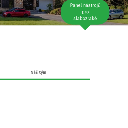
Panel nástrojů
pro
slabozraké
Náš tým