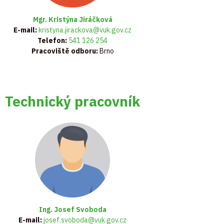
Mgr. Kristýna Jiráčková
E-mail:
kristyna.jirackova@vuk.gov.cz
Telefon:
541 126 254
Pracoviště odboru:
Brno
Technický pracovník
Ing. Josef Svoboda
E-mail:
josef.svoboda@vuk.gov.cz