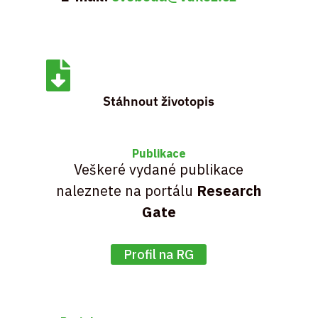

Stáhnout životopis
Publikace
Veškeré vydané publikace
naleznete na portálu
Research
Gate
Profil na RG