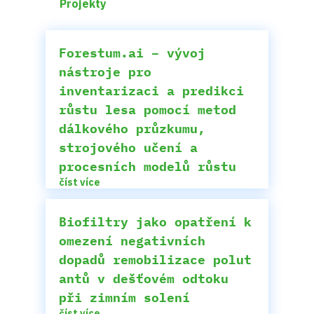
Projekty
Forestum.ai – vývoj
nástroje pro
inventarizaci a predikci
růstu lesa pomocí metod
dálkového průzkumu,
strojového učení a
procesních modelů růstu
číst více
Biofiltry jako opatření k
omezení negativních
dopadů remobilizace polut
antů v dešťovém odtoku
při zimním solení
číst více