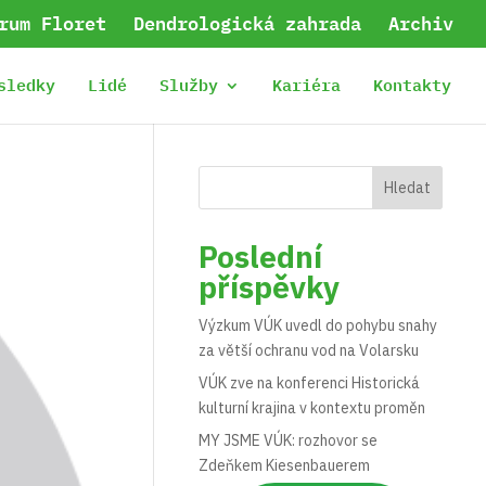
rum Floret
Dendrologická zahrada
Archiv
sledky
Lidé
Služby
Kariéra
Kontakty
Hledat
Poslední
příspěvky
Výzkum VÚK uvedl do pohybu snahy
za větší ochranu vod na Volarsku
VÚK zve na konferenci Historická
kulturní krajina v kontextu proměn
MY JSME VÚK: rozhovor se
Zdeňkem Kiesenbauerem