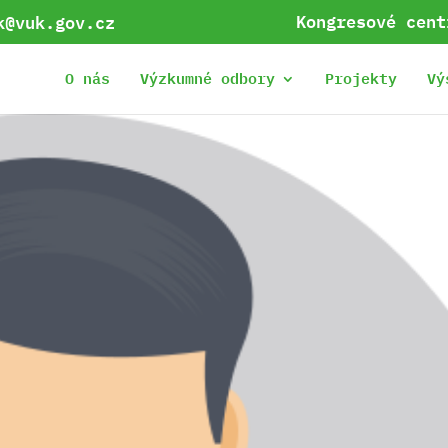
Kongresové cent
k@vuk.gov.cz
O nás
Výzkumné odbory
Projekty
Vý