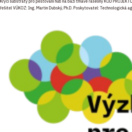
Krycí substráty pro pěstování hub na bázi tmavé rašeliny KÓD PROJEK
řešitel VÚKOZ: Ing. Martin Dubský, Ph.D. Poskytovatel: Technologická 