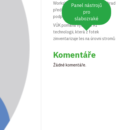
Workshop Opylovači našich zahrad
Panel nástrojů
představil praktická opatření na
pro
podporu hmyzu
slabozraké
VÚK pomáhá vyvinout AI
technologii, která z fotek
zinventarizuje les na úrovni stromů
Komentáře
Žádné komentáře.