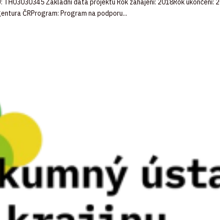
TU: TH03030345 Základní data projektu Rok zahájení: 2018Rok ukončení
agentura ČRProgram: Program na podporu...