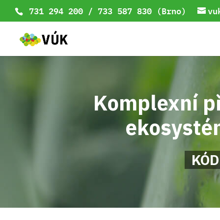
731 294 200 / 733 587 830 (Brno)
vu
Komplexní př
ekosystém
KÓD