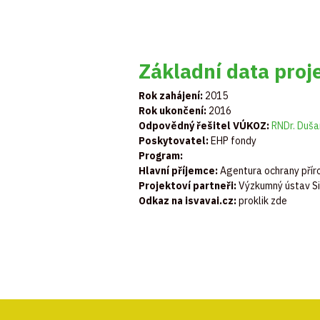
Základní data proj
Rok zahájení:
2015
Rok ukončení:
2016
Odpovědný řešitel VÚKOZ:
RNDr. Duša
Poskytovatel:
EHP fondy
Program:
Hlavní příjemce:
Agentura ochrany příro
Projektoví partneři:
Výzkumný ústav Silv
Odkaz na isvavai.cz:
proklik zde