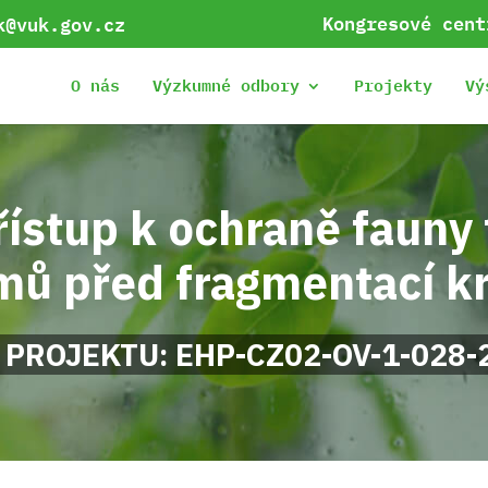
Kongresové cent
k@vuk.gov.cz
O nás
Výzkumné odbory
Projekty
Vý
ístup k ochraně fauny 
ů před fragmentací kr
 PROJEKTU: EHP-CZ02-OV-1-028-