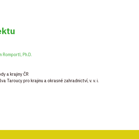
ektu
n Romportl, Ph.D.
dy a krajiny ČR
a Taroucy pro krajinu a okrasné zahradnictví, v. v. i.