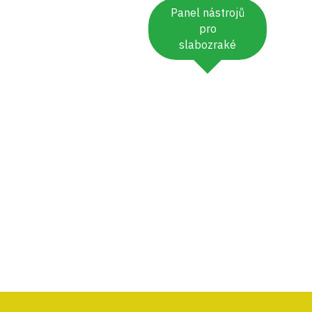
Panel nástrojů
pro
slabozraké