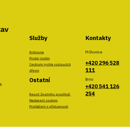
Služby
Kontakty
Průhonice
Knihovna
Prodej rostlin
+420 296 528
Centrum rychle rostoucích
111
dřevin
Ostatní
Brno
ch
+420 541 126
254
Resort životního prostředí
Nastavení cookies
Prohlášení o přístupnosti