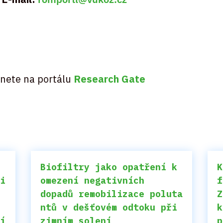
znete na portálu
Research Gate
Biofiltry jako opatření k
K
ci
omezení negativních
f
dopadů remobilizace poluta
Z
ntů v dešťovém odtoku při
k
ní
zimním solení
p