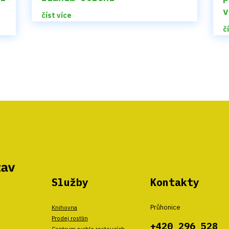
u
v
číst více
č
Služby
Kontakty
Průhonice
Knihovna
Prodej rostlin
+420 296 528
Centrum rychle rostoucích