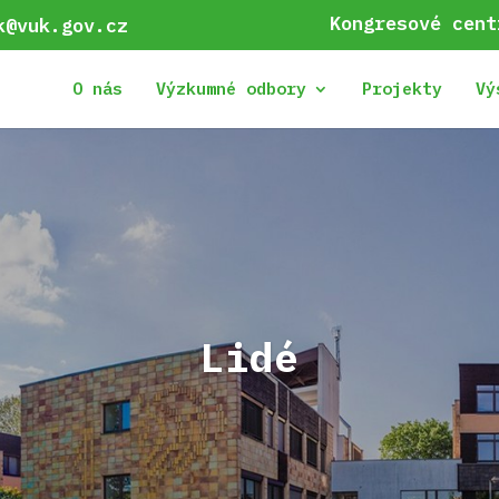
Kongresové cent
k@vuk.gov.cz
O nás
Výzkumné odbory
Projekty
Vý
Lidé