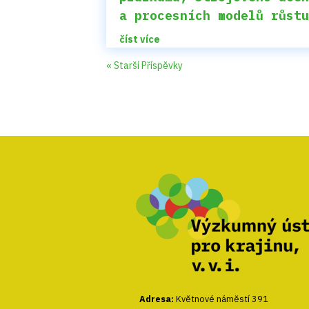
a procesních modelů růst
číst více
« Starší Příspěvky
Adresa:
Květnové náměstí 391