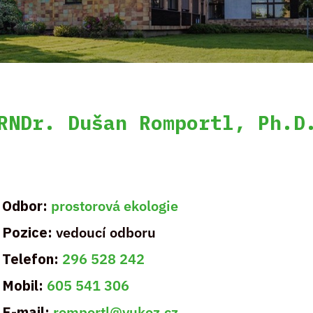
RNDr. Dušan Romportl, Ph.D
Odbor:
prostorová ekologie
Pozice:
vedoucí odboru
Telefon:
296 528 242
Mobil:
605 541 306
E-mail:
romportl@vukoz.cz