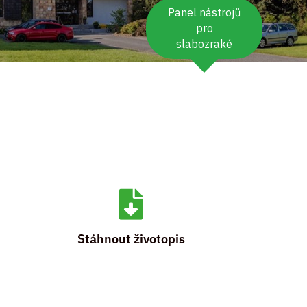
Panel nástrojů
pro
slabozraké
.

Stáhnout životopis