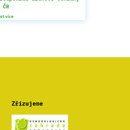
 ČR
íst více
Zřizujeme