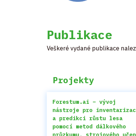
Publikace
Veškeré vydané publikace nale
Projekty
Forestum.ai – vývoj
nástroje pro inventariza
a predikci růstu lesa
pomocí metod dálkového
průzkumu, strojového uče