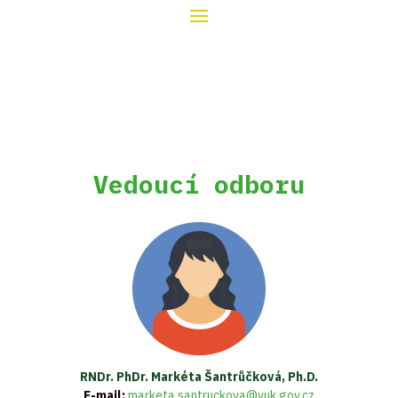
Vedoucí odboru
RNDr. PhDr. Markéta Šantrůčková, Ph.D.
E-mail:
marketa.santruckova@vuk.gov.cz