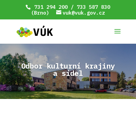
731 294 200 / 733 587 830
(Brno)
vuk@vuk.gov.cz
Odbor kulturní krajiny
a sídel