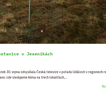
ostanice v Jeseníkách
k 30. srpna odvysílala Česká televize v pořadu Události v regionech 
c zde sledujeme klima na třech lokalitách,...
No