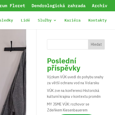
rum Floret
Dendrologická zahrada
Archiv
sledky
Lidé
Služby
Kariéra
Kontakty
Hledat
Poslední
příspěvky
Výzkum VÚK uvedl do pohybu snahy
za větší ochranu vod na Volarsku
VÚK zve na konferenci Historická
kulturní krajina v kontextu proměn
MY JSME VÚK: rozhovor se
Zdeňkem Kiesenbauerem