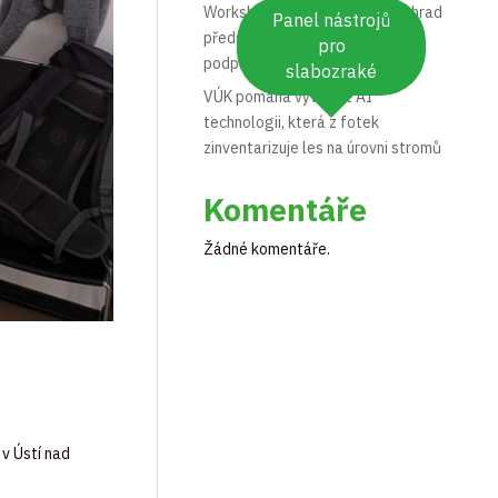
Workshop Opylovači našich zahrad
Panel nástrojů
představil praktická opatření na
pro
podporu hmyzu
slabozraké
VÚK pomáhá vyvinout AI
technologii, která z fotek
zinventarizuje les na úrovni stromů
Komentáře
Žádné komentáře.
v Ústí nad