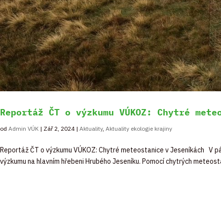
Reportáž ČT o výzkumu VÚKOZ: Chytré mete
od
Admin VÚK
|
Zář 2, 2024
|
Aktuality
,
Aktuality ekologie krajiny
Reportáž ČT o výzkumu VÚKOZ: Chytré meteostanice v Jeseníkách V páte
výzkumu na hlavním hřebeni Hrubého Jeseníku. Pomocí chytrých meteostani