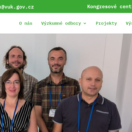
Kongresové cent
k@vuk.gov.cz
O nás
Výzkumné odbory
Projekty
Vý