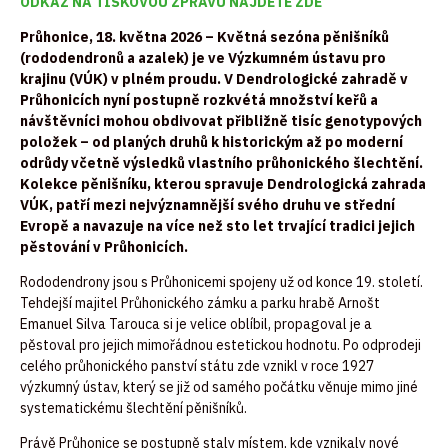
ODKAZ NA TISKOVOU ZPRÁVU
NAJDETE
ZDE
Průhonice, 18. května 2026 –
Květná sezóna pěnišníků
(rododendronů a azalek) je ve Výzkumném ústavu pro
krajinu (VÚK) v plném proudu. V Dendrologické zahradě v
Průhonicích nyní postupně rozkvétá množství keřů a
návštěvníci mohou obdivovat přibližně tisíc genotypových
položek – od planých druhů k historickým až po moderní
odrůdy včetně výsledků vlastního průhonického šlechtění.
Kolekce pěnišníku, kterou spravuje Dendrologická zahrada
VÚK, patří mezi nejvýznamnější svého druhu ve střední
Evropě a navazuje na více než sto let trvající tradici jejich
pěstování v Průhonicích.
Rododendrony jsou s Průhonicemi spojeny už od konce 19. století.
Tehdejší majitel Průhonického zámku a parku hrabě Arnošt
Emanuel Silva Tarouca si je velice oblíbil, propagoval je a
pěstoval pro jejich mimořádnou estetickou hodnotu. Po odprodeji
celého průhonického panství státu zde vznikl v roce 1927
výzkumný ústav, který se již od samého počátku věnuje mimo jiné
systematickému šlechtění pěnišníků.
Právě Průhonice se postupně staly místem, kde vznikaly nové