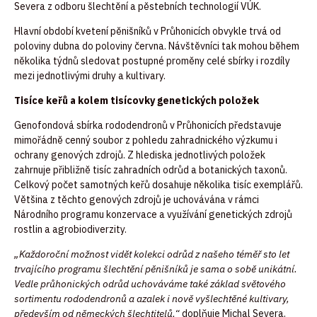
Severa z odboru šlechtění a pěstebních technologií VÚK.
Hlavní období kvetení pěnišníků v Průhonicích obvykle trvá od
poloviny dubna do poloviny června. Návštěvníci tak mohou během
několika týdnů sledovat postupné proměny celé sbírky i rozdíly
mezi jednotlivými druhy a kultivary.
Tisíce keřů a kolem tisícovky genetických položek
Genofondová sbírka rododendronů v Průhonicích představuje
mimořádně cenný soubor z pohledu zahradnického výzkumu i
ochrany genových zdrojů. Z hlediska jednotlivých položek
zahrnuje přibližně tisíc zahradních odrůd a botanických taxonů.
Celkový počet samotných keřů dosahuje několika tisíc exemplářů.
Většina z těchto genových zdrojů je uchovávána v rámci
Národního programu konzervace a využívání genetických zdrojů
rostlin a agrobiodiverzity.
„Každoroční možnost vidět kolekci odrůd z našeho téměř sto let
trvajícího programu šlechtění pěnišníků je sama o sobě unikátní.
Vedle průhonických odrůd uchováváme také základ světového
sortimentu rododendronů a azalek i nově vyšlechtěné kultivary,
především od německých šlechtitelů,“
doplňuje Michal Severa.