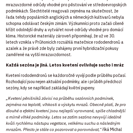
mrazuvzdorné odrůdy vhodné pro pěstování ve středoevropských
podmínkách. Šlechtitelé reagovali zejména na skutečnost, že
řada tehdy populárních anglických a německých kultivarů nebyla
schopna odolávat českým zimám. Výzkumníci proto začali cíleně
křížit odolnější druhy a vytvářet nové odrůdy vhodné pro domácí
klima. Historické materiály zároveň připomínají, že už ve 30.
letech vznikla v Průhonicích rozsáhlá matečnice rododendronů a
azalek a že právě zde byly zahájeny první hybridizační pokusy
zaměřené na vyšší mrazuvzdornost.
Každá sezóna je jiná. Letos kvetení ovlivňuje sucho i mráz
Kvetení rododendronů se každoročně vyvíjí podle průběhu počasí.
Rozhodující jsou nejen aktuální podmínky, ale i průběh předchozí
sezóny, kdy se například zakládají květní pupeny.
„Kvetení pěnišníků závisí na průběhu sezónních podmínek,
zejména na teplotě, vlhkosti a výskytu mrazů. Obecně platí, že pro
dlouhé a efektní kvetení jsou nejlepší vyrovnané, spíše chladnější
a mírně vlhké podmínky. Letos se zatím sezóna nevyvíjí ideálně
kvůli rychlému nástupu vegetace, velkému suchu a následným
mrazům. Přesto je stále co pozorovat a porovnávat,“
říká Michal