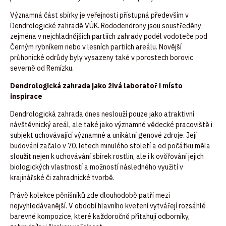
Významná část sbírky je veřejnosti přístupná především v
Dendrologické zahradě VÚK. Rododendrony jsou soustředěny
zejména v nejchladnějších partiích zahrady podél vodoteče pod
Černým rybníkem nebo v lesních partiích areálu. Novější
průhonické odrůdy byly vysazeny také v porostech borovic
severně od Remízku.
Dendrologická zahrada jako živá laboratoř i místo
inspirace
Dendrologická zahrada dnes neslouží pouze jako atraktivní
návštěvnický areál, ale také jako významné vědecké pracoviště i
subjekt uchovávající významné a unikátní genové zdroje. Její
budování začalo v 70. letech minulého století a od počátku měla
sloužit nejen k uchovávání sbírek rostlin, ale i k ověřování jejich
biologických vlastností a možností následného využití v
krajinářské či zahradnické tvorbě.
Právě kolekce pěnišníků zde dlouhodobě patří mezi
nejvyhledávanější. V období hlavního kvetení vytvářejí rozsáhlé
barevné kompozice, které každoročně přitahují odborníky,