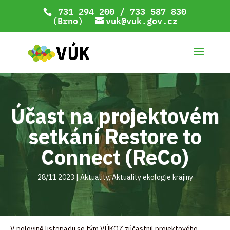
731 294 200 / 733 587 830
(Brno)
vuk@vuk.gov.cz
Účast na projektovém
setkání Restore to
Connect (ReCo)
28/11 2023
|
Aktuality
,
Aktuality ekologie krajiny
V polovině listopadu se tým VÚKOZ zúčastnil projektového