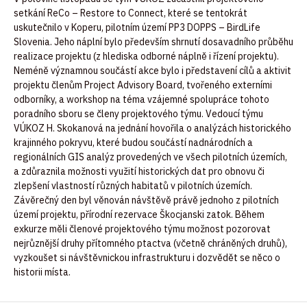
setkání ReCo – Restore to Connect, které se tentokrát
uskutečnilo v Koperu, pilotním území PP3 DOPPS – BirdLife
Slovenia. Jeho náplní bylo především shrnutí dosavadního průběhu
realizace projektu (z hlediska odborné náplně i řízení projektu).
Neméně významnou součástí akce bylo i představení cílů a aktivit
projektu členům Project Advisory Board, tvořeného externími
odborníky, a workshop na téma vzájemné spolupráce tohoto
poradního sboru se členy projektového týmu. Vedoucí týmu
VÚKOZ H. Skokanová na jednání hovořila o analýzách historického
krajinného pokryvu, které budou součástí nadnárodních a
regionálních GIS analýz provedených ve všech pilotních územích,
a zdůraznila možnosti využití historických dat pro obnovu či
zlepšení vlastností různých habitatů v pilotních územích.
Závěrečný den byl věnován návštěvě právě jednoho z pilotních
území projektu, přírodní rezervace Škocjanski zatok. Během
exkurze měli členové projektového týmu možnost pozorovat
nejrůznější druhy přítomného ptactva (včetně chráněných druhů),
vyzkoušet si návštěvnickou infrastrukturu i dozvědět se něco o
historii místa.