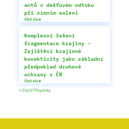
antů v dešťovém odtoku
při zimním solení
číst více
Komplexní řešení
fragmentace krajiny –
Zajištění krajinné
konektivity jako základní
předpoklad druhové
ochrany v ČR
číst více
« Starší Příspěvky