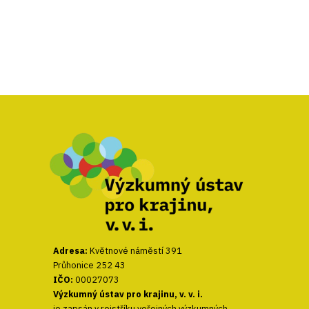
Adresa:
Květnové náměstí 391
Průhonice 252 43
IČO:
00027073
Výzkumný ústav pro krajinu, v. v. i.
je zapsán v rejstříku veřejných výzkumných