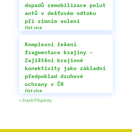
dopadů remobilizace polut
antů v dešťovém odtoku
při zimním solení
číst více
Komplexní řešení
fragmentace krajiny –
Zajištění krajinné
konektivity jako základní
předpoklad druhové
ochrany v ČR
číst více
« Starší Příspěvky