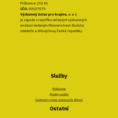
Průhonice 252 43
IČO:
00027073
Výzkumný ústav pro krajinu, v. v. i.
je zapsán v rejstříku veřejných výzkumných
institucí vedeným Ministerstvem školství,
mládeže a tělovýchovy České republiky.
Služby
Knihovna
Prodej rostlin
Centrum rychle rostoucích dřevin
Ostatní