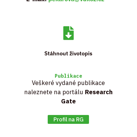

Stáhnout životopis
Publikace
Veškeré vydané publikace
naleznete na portálu
Research
Gate
Profil na RG