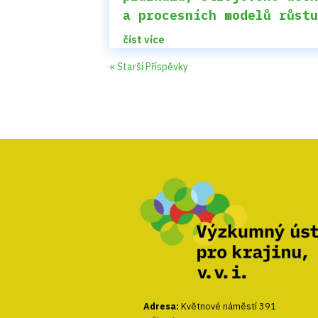
a procesních modelů růst
číst více
« Starší Příspěvky
Adresa:
Květnové náměstí 391