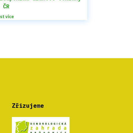
 ČR
íst více
Zřizujeme