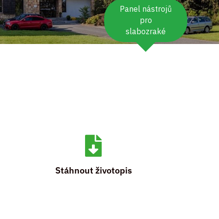
Panel nástrojů
pro
slabozraké

Stáhnout životopis