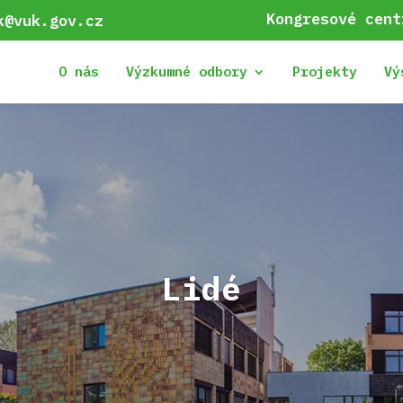
Kongresové cent
k@vuk.gov.cz
O nás
Výzkumné odbory
Projekty
Vý
Lidé