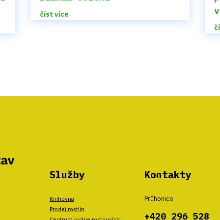
u
v
číst více
č
Služby
Kontakty
Průhonice
Knihovna
Prodej rostlin
+420 296 528
Centrum rychle rostoucích