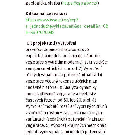
geologická služba (
https://cgs.gov.cz/
)
Odkaz na isvavai.cz:
https://www.isvavai.cz/cep?
s=jednoduchevyhledavani&ss=detail&n=0&
h=SS07020042
Cíl projektu:
1) Vytvoření
pravděpodobnostního prostorově
explicitního modelu potenciální náhradní
vegetace s využitím moderních statistických
semiparametrických metod. 2) Vytvoření
různých variant map potenciální náhradní
vegetace včetně rekonstrukčních map
nedávné historie. 3) Analýza dynamiky
mozaik dřevinné vegetace a bezlesí v
časových řezech od 50. let 20. stol. 4)
Vytvoření modelů rozšíření vybraných druhů
živočichů a rostlin v závislosti na různých
variantách (scénářích) potenciální náhradní
vegetace. 5) Výpočet krajinných metrik nad
jednotlivými variantami modelů potenciální