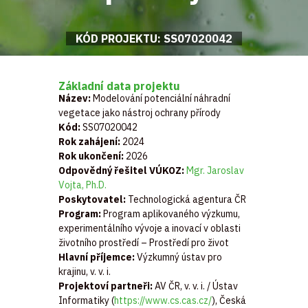
KÓD PROJEKTU: SS07020042
Základní data projektu
Název:
Modelování potenciální náhradní
vegetace jako nástroj ochrany přírody
Kód:
SS07020042
Rok zahájení:
2024
Rok ukončení:
2026
Odpovědný řešitel VÚKOZ:
Mgr. Jaroslav
Vojta, Ph.D.
Poskytovatel:
Technologická agentura ČR
Program:
Program aplikovaného výzkumu,
experimentálního vývoje a inovací v oblasti
životního prostředí – Prostředí pro život
Hlavní příjemce:
Výzkumný ústav pro
krajinu, v. v. i.
Projektoví partneři:
AV ČR, v. v. i. / Ústav
Informatiky (
https://www.cs.cas.cz/
), Česká