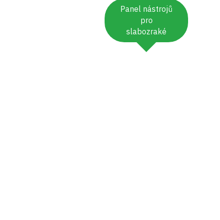
Panel nástrojů
pro
slabozraké