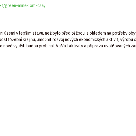
jekt/green-mine-lom-csa/
cení území v lepším stavu, než bylo před těžbou, s ohledem na potřeby oby
posttěžební krajinu, umožnit rozvoj nových ekonomických aktivit, výrobu 
ho nové využití budou probíhat VaVaI aktivity a příprava uvolňovaných 