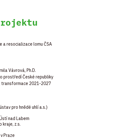
projektu
e a resocializace lomu ČSA
mila Vávrová, Ph.D.
o prostředí České republiky
á transformace 2021-2027
stav pro hnědé uhlí a.s.)
 Ústí nad Labem
kraje, z.s.
 v Praze