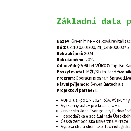
Základní data 
Název:
Green Mine – celková revitalizac
Kód:
CZ.10.02.01/00/24_048/0000375
Rok zahájení:
2024
Rok ukončení:
2027
Odpovědný řešitel VÚKOZ:
Ing. Bc. Ka
Poskytovatel:
MŽP/Státní fond životníh
Program:
Operační program Spravedliv
Hlavní příjemce:
Sev.en Inntech a.s
Projektoví partneři:
VUHU a.s. (od 1.7.2024, pův. Výzkumný ú
Výzkumný ústav pro krajinu, v. v. i.
Univerzita Jana Evangelisty Purkyně v
Hospodářská a sociální rada Ústeckého 
Česká zemědělská univerzita v Praze
Vysoká škola chemicko-technologická