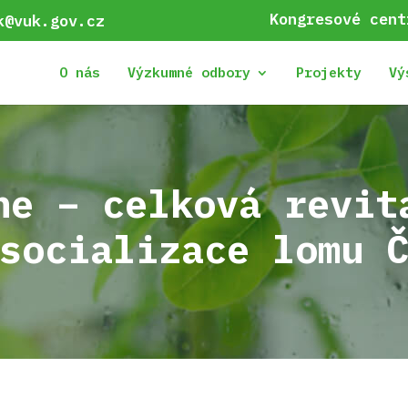
Kongresové cent
k@vuk.gov.cz
O nás
Výzkumné odbory
Projekty
Vý
ne – celková revit
socializace lomu 