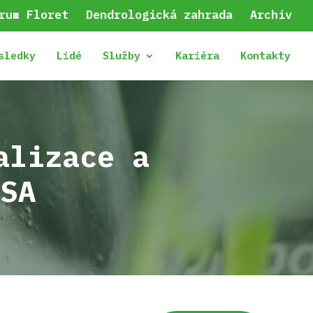
rum Floret
Dendrologická zahrada
Archiv
sledky
Lidé
Služby
Kariéra
Kontakty
alizace a
ČSA