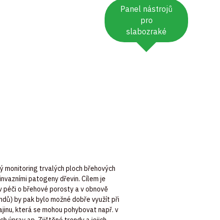
Panel nástrojů
pro
slabozraké
ý
monitoring
trvalých
ploch
břehových
invazními
patogeny
dřevin
.
Cílem
je
v
péči
o
břehové
porosty
a v
obnově
endů
) by
pak
bylo
možné
dobře
využít
při
ajinu
,
která
se
mohou
pohybovat
např
. v
ch
úprav
ap
.
Zjištěné
trendy a
jejich