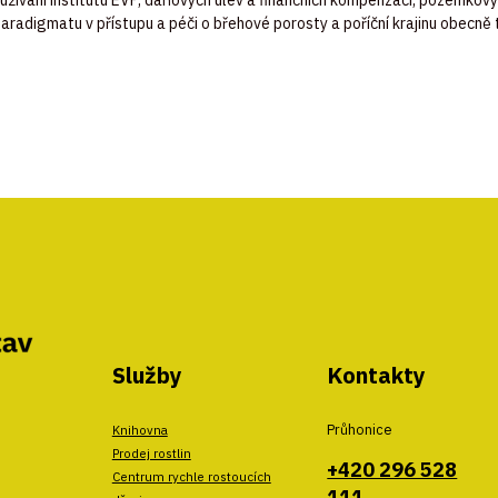
paradigmatu
v
přístupu
a
péč
i
o
břehové
porosty
a
poříční
krajinu
obecně
Služby
Kontakty
Průhonice
Knihovna
Prodej rostlin
+420 296 528
Centrum rychle rostoucích
111