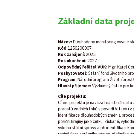
Základní data proj
Název:
Dlouhodobý
monitoring
vývoje
sl
Kód:
1250200007
Rok zahájení:
2025
Rok ukončení:
2027
Odpovědný řešitel VÚK:
Mgr. Karel Čer
Poskytovatel:
Státní
fond
životního
pro
Program:
Národní
program
Životní
prost
Hlavní
příjemce
:
Výzkumný ústav pro kr
Cíle projektu:
Cílem
projektu
je
navázat
na
starší
data
porostů
vodních
toků
v
povodí
Vltavy
i
v
identifikace
dlouhodobých
změn
a
proce
poříční
krajiny
jako
celku
.
Získané
,
vyhod
výkonu
státní
správy
a
při
identifikaci
kom
rovině
úprav
právního
rámce
,
plošného
vy