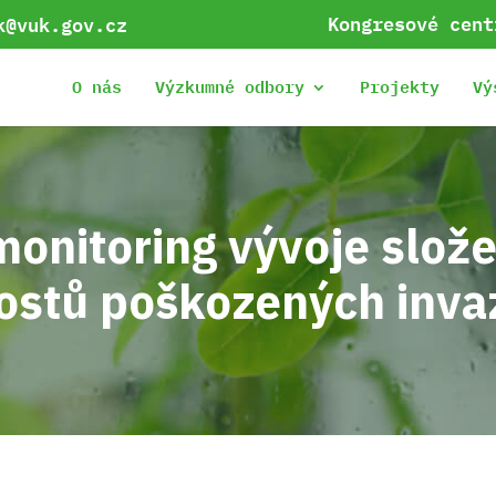
Kongresové cent
k@vuk.gov.cz
O nás
Výzkumné odbory
Projekty
Vý
nitoring vývoje slože
ostů poškozených inva