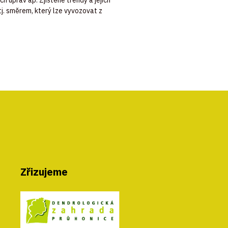
tj
.
směrem
,
který
lze
vyvozovat
z
Zřizujeme