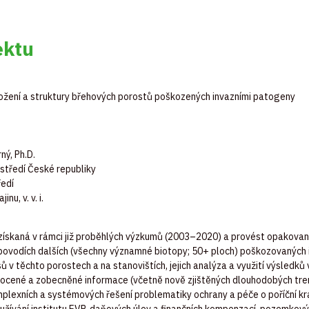
ektu
ožení
a
struktury
břehových
porostů
poškozených
invazními
patogeny
ný, Ph.D.
středí
České
republiky
ředí
ajinu,
v. v. i.
získaná
v
rámci
již
proběhlých
výzkumů
(2003–2020) a
provést
opakovan
povodích
dalších
(
všechny
významné
biotopy
; 50+
ploch
)
poškozovaných
sů
v
těchto
porostech
a
na
stanovištích
,
jejich
analýza
a
využití
výsledků
nocené
a
zobecněné
informace
(
včetně
nově
zjištěných
dlouhodobých
tr
plexních
a
systémových
řešení
problematiky
ochrany
a
péče
o
poříční
kr
užívání
institutu
EVP,
daňových
úlev
a
finančních
kompenzací
,
pozemkový