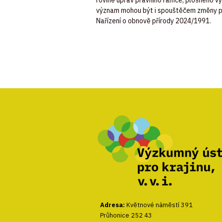
význam
mohou
být
i
spouštěčem
změny
Nařízení
o
obnově
přírody
2024/1991.
Adresa:
Květnové náměstí 391
Průhonice 252 43