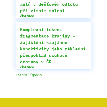
antů v dešťovém odtoku
při zimním solení
číst více
Komplexní řešení
fragmentace krajiny –
Zajištění krajinné
konektivity jako základní
předpoklad druhové
ochrany v ČR
číst více
« Starší Příspěvky