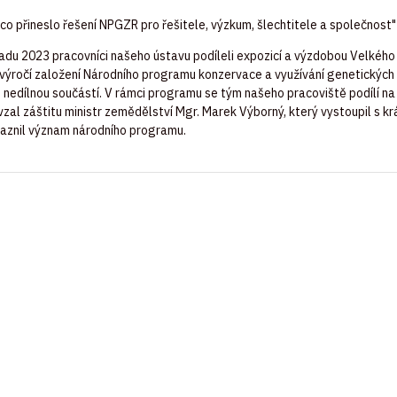
co přineslo řešení NPGZR pro řešitele, výzkum, šlechtitele a společnost"
padu 2023 pracovníci našeho ústavu podíleli expozicí a výzdobou Velkéh
 výročí založení Národního programu konzervace a využívání genetických z
 nedílnou součástí. V rámci programu se tým našeho pracoviště podílí n
evzal záštitu ministr zemědělství Mgr. Marek Výborný, který vystoupil s 
ůraznil význam národního programu.