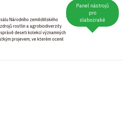
Panel nástrojů
pro
o sálu Národního zemědělského
slabozraké
drojů rostlin a agrobiodiverzity
a správě deseti kolekcí významných
krátkým projevem, ve kterém ocenil