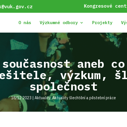
Kongresové cent
k@vuk.gov.cz
O nás
Výzkumné odbory
Projekty
Vý
 současnost aneb co
ešitele, výzkum, š
společnost
18/12 2023
|
Aktuality
,
Aktuality šlechtění a pěstební práce