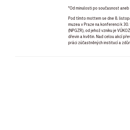
"Od minulosti po současnost aneb 
Pod tímto mottem se dne 8. listo
muzea v Praze na konferenci k 30.
(NPGZR), od jehož vzniku je VÚKOZ
dřevin a květin. Nad celou akcí př
práci zúčastněných institucí a zd