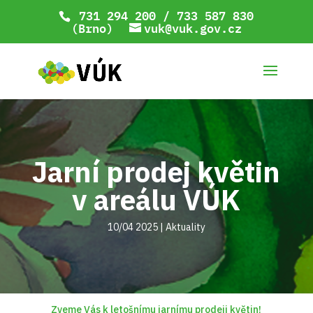
731 294 200 / 733 587 830
(Brno)
vuk@vuk.gov.cz
Jarní prodej květin
v areálu VÚK
10/04 2025
|
Aktuality
Zveme Vás k letošnímu jarnímu prodeji květin!