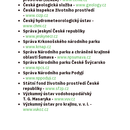
Česká geologická služba -
www.geology.cz
Česká inspekce životního prostředí
-
www.cizp.cz
Český hydrometeorologický ústav -
www.chmi.cz
Správa jeskyní České republiky
-
www.jeskynecr.cz
Správa Krkonošského národního parku
-
www.krnap.cz
Správa Národního parku a chráněné krajinné
oblasti Šumava -
www.npsumava.cz
Správa Národního parku České Švýcarsko
-
www.npcs.cz
Správa Národního parku Podyjí
-
www.nppodyji.cz
Státní fond životního prostředí České
republiky -
www.sfzp.cz
Výzkumný ústav vodohospodářský
T. G. Masaryka -
www.vuv.cz
Výzkumný ústav pro krajinu, v. v. i. -
www.vukoz.cz