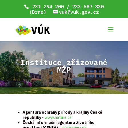
731 294 200 / 733 587 830
(Brno)
vuk@vuk.gov.cz
Instituce zřizované
MŽP
Agentura ochrany přírody a krajiny České
republiky -
www.nature.cz
Česká informační agentura životního
prostředí (CENIA) -
www.cenia.cz