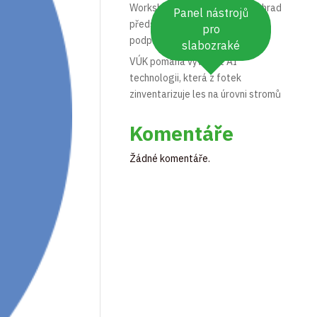
Workshop Opylovači našich zahrad
Panel nástrojů
představil praktická opatření na
pro
podporu hmyzu
slabozraké
VÚK pomáhá vyvinout AI
technologii, která z fotek
zinventarizuje les na úrovni stromů
Komentáře
Žádné komentáře.