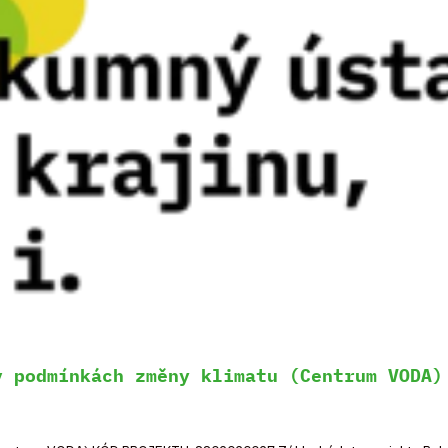
v podmínkách změny klimatu (Centrum VODA)