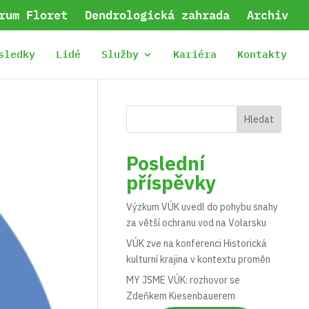
rum Floret
Dendrologická zahrada
Archiv
sledky
Lidé
Služby
Kariéra
Kontakty
Hledat
Poslední
příspěvky
Výzkum VÚK uvedl do pohybu snahy
za větší ochranu vod na Volarsku
VÚK zve na konferenci Historická
kulturní krajina v kontextu proměn
MY JSME VÚK: rozhovor se
Zdeňkem Kiesenbauerem