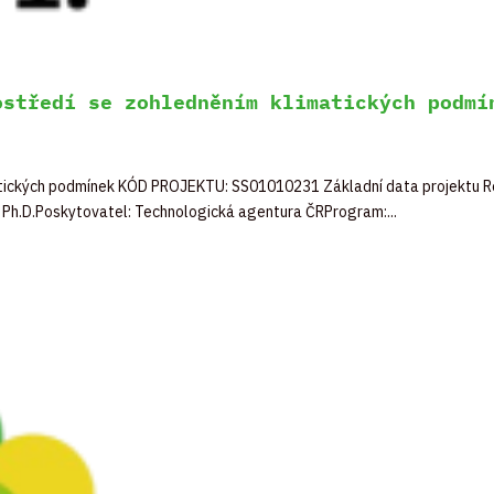
ostředí se zohledněním klimatických podmí
atických podmínek KÓD PROJEKTU: SS01010231 Základní data projektu Ro
 Ph.D.Poskytovatel: Technologická agentura ČRProgram:...