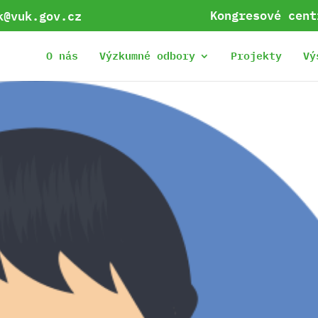
Kongresové cent
k@vuk.gov.cz
O nás
Výzkumné odbory
Projekty
Vý