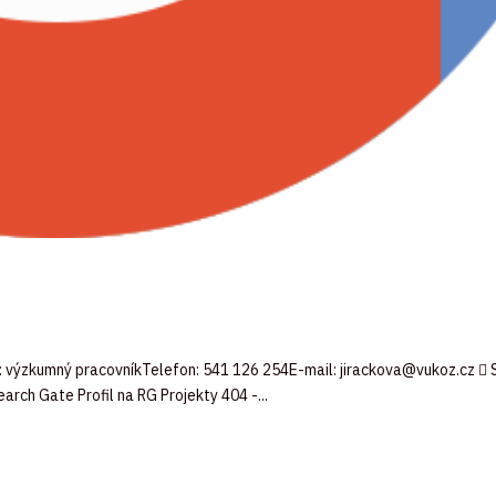
ice: výzkumný pracovníkTelefon: 541 126 254E-mail: jirackova@vukoz.cz 
rch Gate Profil na RG Projekty 404 -...