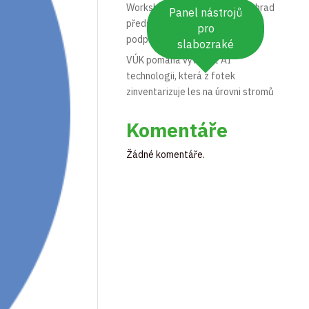
Workshop Opylovači našich zahrad
Panel nástrojů
představil praktická opatření na
pro
podporu hmyzu
slabozraké
VÚK pomáhá vyvinout AI
technologii, která z fotek
zinventarizuje les na úrovni stromů
Komentáře
Žádné komentáře.