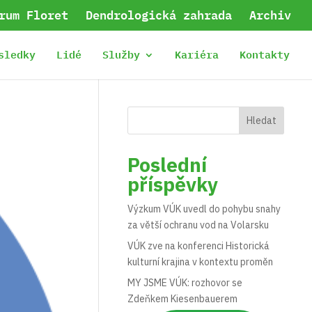
rum Floret
Dendrologická zahrada
Archiv
sledky
Lidé
Služby
Kariéra
Kontakty
Hledat
Poslední
příspěvky
Výzkum VÚK uvedl do pohybu snahy
za větší ochranu vod na Volarsku
VÚK zve na konferenci Historická
kulturní krajina v kontextu proměn
MY JSME VÚK: rozhovor se
Zdeňkem Kiesenbauerem