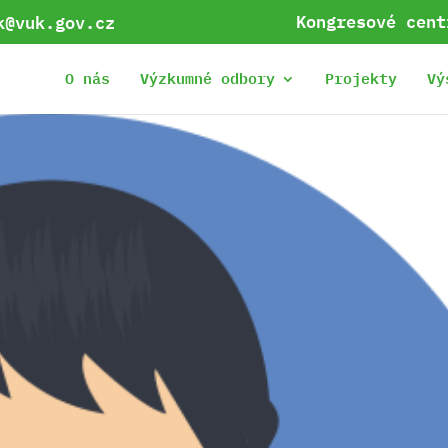
Kongresové cent
k@vuk.gov.cz
O nás
Výzkumné odbory
Projekty
Vý