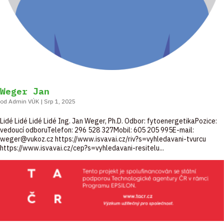
Weger Jan
od
Admin VÚK
|
Srp 1, 2025
Lidé Lidé Lidé Lidé Ing. Jan Weger, Ph.D. Odbor: fytoenergetikaPozice:
vedoucí odboruTelefon: 296 528 327Mobil: 605 205 995E-mail:
weger@vukoz.cz https://www.isvavai.cz/riv?s=vyhledavani-tvurcu
https://www.isvavai.cz/cep?s=vyhledavani-resitelu...