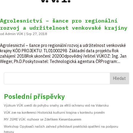
Agrolesnictví – šance pro regionální
rozvoj a udržitelnost venkovské krajiny
od
Admin VÚK
|
Srp 27, 2018
Agrolesnictví – šance pro regionální rozvoj a udržitelnost venkovské
krajiny KÓD PROJEKTU: TL01000298 Základní data projektu Rok
zahájení: 2018Rok ukončení: 2020Odpovědný řešitel VÚKOZ: Ing. Jan
Weger, Ph.D.Poskytovatel: Technologická agentura ČRProgram:...
Hledat
Poslední příspěvky
Výzkum VÚK uvedl do pohybu snahy za větší ochranu vod na Volarsku
VÚK zve na konferenci Historická kulturní krajina v kontextu proměn
MY JSME VÚK: rozhovor se Zdeňkem Kiesenbauerem
Workshop Opylovači našich zahrad představil praktická opatření na podporu
hmyzu