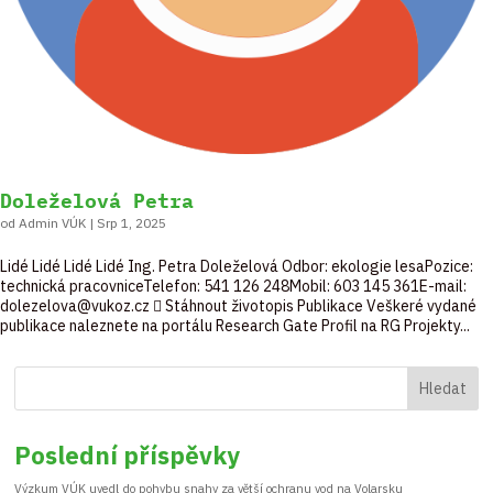
Doleželová Petra
od
Admin VÚK
|
Srp 1, 2025
Lidé Lidé Lidé Lidé Ing. Petra Doleželová Odbor: ekologie lesaPozice:
technická pracovniceTelefon: 541 126 248Mobil: 603 145 361E-mail:
dolezelova@vukoz.cz  Stáhnout životopis Publikace Veškeré vydané
publikace naleznete na portálu Research Gate Profil na RG Projekty...
Hledat
Poslední příspěvky
Výzkum VÚK uvedl do pohybu snahy za větší ochranu vod na Volarsku