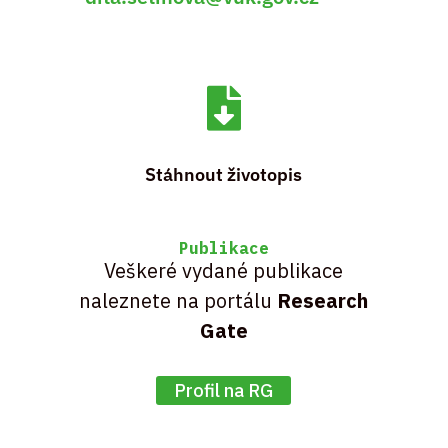

Stáhnout životopis
Publikace
Veškeré vydané publikace
naleznete na portálu
Research
Gate
Profil na RG