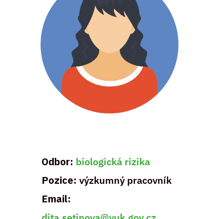
Odbor:
biologická rizika
Pozice:
výzkumný pracovník
Email:
dita.setinova@vuk.gov.cz